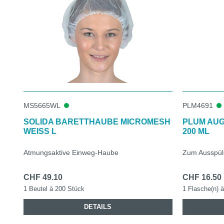
MS5665WL
PLM4691
SOLIDA BARETTHAUBE MICROMESH
PLUM AU
WEISS L
200 ML
Atmungsaktive Einweg-Haube
Zum Ausspüle
CHF 49.10
CHF 16.50
1 Beutel à 200 Stück
1 Flasche(n) à 
DETAILS