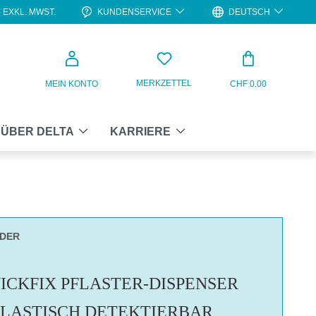
KUNDENSERVICE
DEUTSCH
EXKL. MWST.
WARENKO
MERKZETTEL
MEIN KONTO
CHF 0.00
ÜBER DELTA
KARRIERE
NDER
ICKFIX PFLASTER-DISPENSER
ELASTISCH DETEKTIERBAR