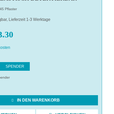
45 Pflaster
gbar, Lieferzeit 1-3 Werktage
.30
osten
hlen
SPENDER
pender
IN DEN WARENKORB