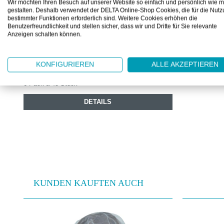
PLM5513
Wir möchten Ihren Besuch auf unserer Website so einfach und persönlich wie m
gestalten. Deshalb verwendet der DELTA Online-Shop Cookies, die für die Nut
PLUM QUICKFIX REFILL
bestimmter Funktionen erforderlich sind. Weitere Cookies erhöhen die
DETEKTIERBARES ELASTISCHES
Benutzerfreundlichkeit und stellen sicher, dass wir und Dritte für Sie relevante
Anzeigen schalten können.
TEXTILPFLASTER
Nachfüllpack mit 45 Pflaster
KONFIGURIEREN
ALLE AKZEPTIEREN
Ab
CHF 12.80
6 Pack à 45 Stück
DETAILS
KUNDEN KAUFTEN AUCH
Produktgalerie überspringen