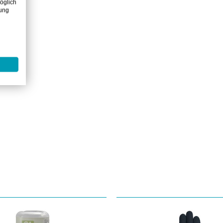
öglich
zung