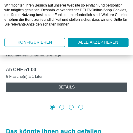
Wir möchten Ihren Besuch auf unserer Website so einfach und persönlich
wie möglich gestalten. Deshalb verwendet der DELTA Online-Shop Cookies,
die für die Nutzung bestimmter Funktionen erforderlich sind. Weitere Cookies
erhöhen die Benutzerfreundlichkeit und stellen sicher, dass wir und Dritte für
Sie relevante Anzeigen schalten können.
KP90.121.943
BLUE KLEEN OCEAN, MEHRZWECKREINIGER, 6X1
L FLASCHE
KONFIGURIEREN
ALLE AKZEPTIEREN
Hochaktiver Unterhaltsreiniger
Ab
CHF 51.00
6 Flasche(n) à 1 Liter
DETAILS
Produktgalerie überspringen
Das könnte Ihnen auch gefallen