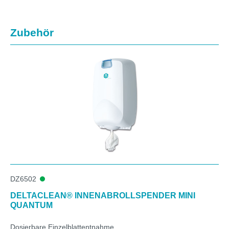
Produktgalerie überspringen
Zubehör
DZ6502
DELTACLEAN® INNENABROLLSPENDER MINI
QUANTUM
Dosierbare Einzelblattentnahme