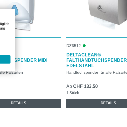
öglich
zung
DZ6512
EAN®
DELTACLEAN®
DTUCHSPENDER MIDI
FALTHANDTUCHSPENDER 
EDELSTAHL
lle Falzarten
Handtuchspender für alle Falzart
Ab
CHF 133.50
1 Stück
DETAILS
DETAILS