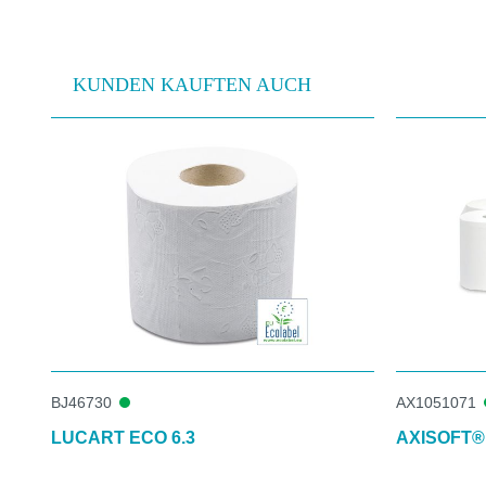
KUNDEN KAUFTEN AUCH
Produktgalerie überspringen
BJ46730
AX1051071
LUCART ECO 6.3
AXISOFT