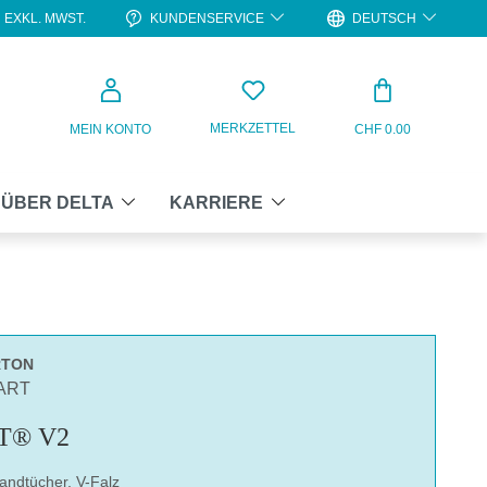
KUNDENSERVICE
DEUTSCH
EXKL. MWST.
WARENKO
MERKZETTEL
MEIN KONTO
CHF 0.00
ÜBER DELTA
KARRIERE
RTON
CART
T® V2
andtücher, V-Falz