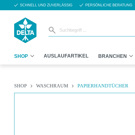
SCHNELL UND ZUVERLÄSSIG
PERSÖNLICHE BERATUNG
m Hauptinhalt springen
Zur Suche springen
Zur Hauptnavigation springen
AUSLAUFARTIKEL
SHOP
BRANCHEN
SHOP
WASCHRAUM
PAPIERHANDTÜCHER
Bildergalerie überspringen