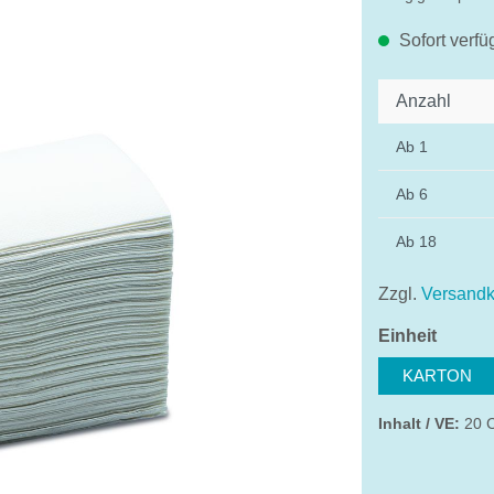
Sofort verfü
Anzahl
Ab
1
Ab
6
Ab
18
Zzgl.
Versandk
auswä
Einheit
KARTON
Inhalt / VE:
20 C