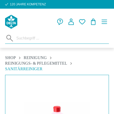
120 JAHRE KOMPETENZ
Zum Hauptinhalt springen
WARENKORB
SHOP
REINIGUNG
REINIGUNGS- & PFLEGEMITTEL
SANITÄRREINIGER
Bildergalerie überspringen