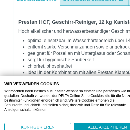
Prestan HCF, Geschirr-Reiniger, 12 kg Kanist
Hoch alkalischer und hartwasserbeständiger Geschirrre
optimal einsetzbar im Wasserhärtebereich über 1
entfernt starke Verschmutzungen sowie angetrockn
geeignet für Porzellan mit Unterglasur oder Schar
sorgt für hygienische Sauberkeit
chlorfrei, phosphatfrei
ideal in der Kombination mit allen Prestan Klarsp
Gefahrenhinweis:
WIR VERWENDEN COOKIES
H314: Verursacht schwere Verätzungen der Haut und
Wir möchten Ihren Besuch auf unserer Website so einfach und persönlich wie m
gestalten. Deshalb verwendet der DELTA Online-Shop Cookies, die für die Nut
Anwendungsbereich:
bestimmter Funktionen erforderlich sind. Weitere Cookies erhöhen die
Benutzerfreundlichkeit und stellen sicher, dass wir und Dritte für Sie relevante
Für den Einsatz in allen gewerblichen Spülmaschinen 
Anzeigen schalten können.
kontinuierlichen Spülmaschinen und Eintank-Kurzzeit
KONFIGURIEREN
ALLE AKZEPTIEREN