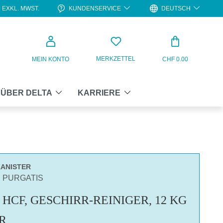
KUNDENSERVICE
DEUTSCH
EXKL. MWST.
WARENKO
MERKZETTEL
MEIN KONTO
CHF 0.00
ÜBER DELTA
KARRIERE
KANISTER
N PURGATIS
HCF, GESCHIRR-REINIGER, 12 KG
R