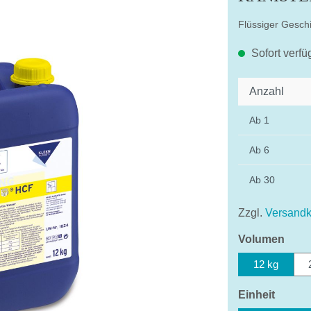
Flüssiger Geschi
Sofort verfü
Anzahl
Ab
1
Ab
6
Ab
30
Zzgl.
Versandk
ausw
Volumen
12 kg
auswä
Einheit