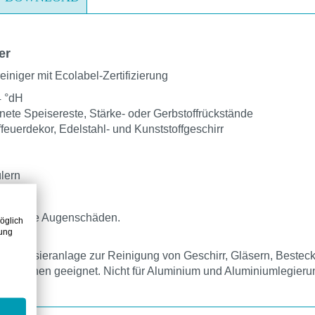
er
iniger mit Ecolabel-Zertifizierung
4 °dH
ete Speisereste, Stärke- oder Gerbstoffrückstände
ffeuerdekor, Edelstahl- und Kunststoffgeschirr
ülern
 schwere Augenschäden.
öglich
zung
mit Dosieranlage zur Reinigung von Geschirr, Gläsern, Besteck
maschinen geeignet. Nicht für Aluminium und Aluminiumlegieru