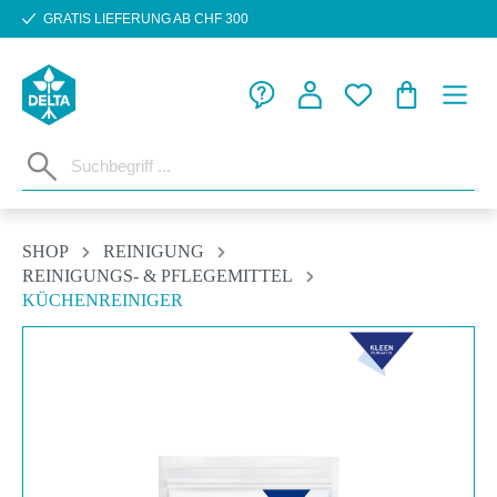
GRATIS LIEFERUNG AB CHF 300
Zum Hauptinhalt springen
WARENKORB
SHOP
REINIGUNG
REINIGUNGS- & PFLEGEMITTEL
KÜCHENREINIGER
Bildergalerie überspringen