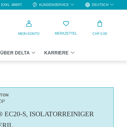
KUNDENSERVICE
DEUTSCH
EXKL. MWST.
WARENKO
MERKZETTEL
MEIN KONTO
CHF 0.00
ÜBER DELTA
KARRIERE
RTON
OP
 EC20-S, ISOLATORREINIGER
ERIL