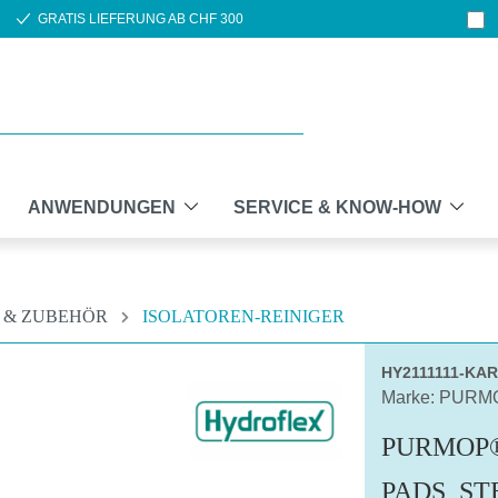
GRATIS LIEFERUNG AB CHF 300
ANWENDUNGEN
SERVICE & KNOW-HOW
 & ZUBEHÖR
ISOLATOREN-REINIGER
HY2111111-KA
Marke: PURM
PURMOP®
PADS, ST