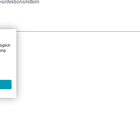
sinfektionsmitteln
öglich
zung