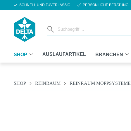
SCHNELL UND ZUVERLÄSSIG
PERSÖNLICHE BERATUNG
m Hauptinhalt springen
Zur Suche springen
Zur Hauptnavigation springen
AUSLAUFARTIKEL
SHOP
BRANCHEN
SHOP
REINRAUM
REINRAUM MOPPSYSTEME
Bildergalerie überspringen