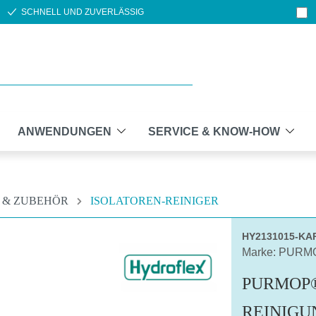
SCHNELL UND ZUVERLÄSSIG
ANWENDUNGEN
SERVICE & KNOW-HOW
 & ZUBEHÖR
ISOLATOREN-REINIGER
HY2131015-KA
Marke: PURM
PURMOP®
REINIGU