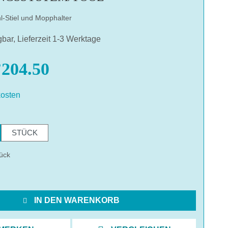
l-Stiel und Mopphalter
gbar, Lieferzeit 1-3 Werktage
204.50
osten
hlen
STÜCK
ück
IN DEN WARENKORB