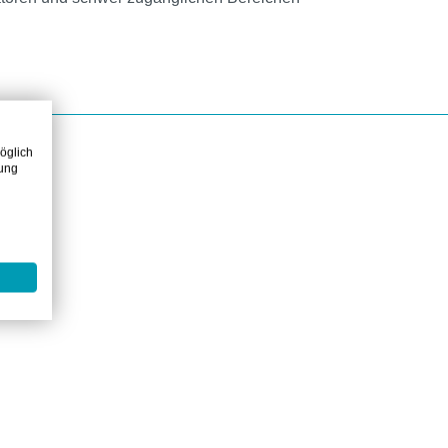
öglich
zung