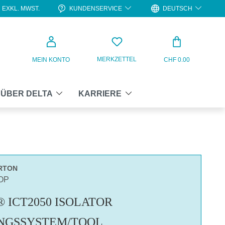
KUNDENSERVICE
DEUTSCH
EXKL. MWST.
WARENKO
MERKZETTEL
MEIN KONTO
CHF 0.00
ÜBER DELTA
KARRIERE
RTON
OP
 ICT2050 ISOLATOR
NGSSYSTEM/TOOL