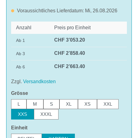
Voraussichtliches Lieferdatum: Mi, 26.08.2026
Anzahl
Preis pro Einheit
CHF 3’053.20
Ab
1
CHF 2’858.40
Ab
3
CHF 2’663.40
Ab
6
Zzgl.
Versandkosten
auswählen
Grösse
L
M
S
XL
XS
XXL
XXS
XXXL
auswählen
Einheit