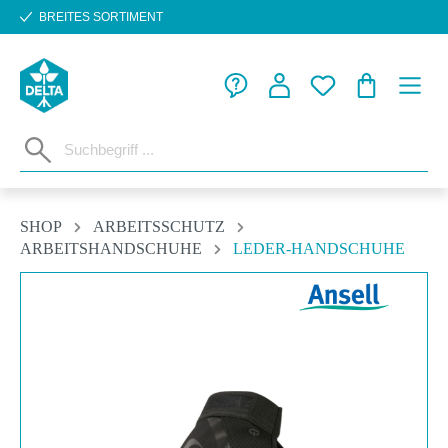
BREITES SORTIMENT
Zum Hauptinhalt springen
WARENKORB
SHOP
ARBEITSSCHUTZ
ARBEITSHANDSCHUHE
LEDER-HANDSCHUHE
Bildergalerie überspringen