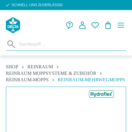
SCHNELL UND ZUVERLÄSSIG
Zum Hauptinhalt springen
WARENKORB
SHOP
REINRAUM
REINRAUM MOPPSYSTEME & ZUBEHÖR
REINRAUM-MOPPS
REINRAUM-MEHRWEGMOPPS
Bildergalerie überspringen