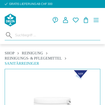
GRATIS LIEFERUNG AB CHF 300
Zum Hauptinhalt springen
WARENKORB
SHOP
REINIGUNG
REINIGUNGS- & PFLEGEMITTEL
SANITÄRREINIGER
Bildergalerie überspringen