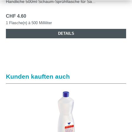
Handliche 500ml Schaum-Sprühflasche für Sa...
CHF 4.60
1 Flasche(n) à 500 Milliliter
DETAILS
Produktgalerie überspringen
Kunden kauften auch