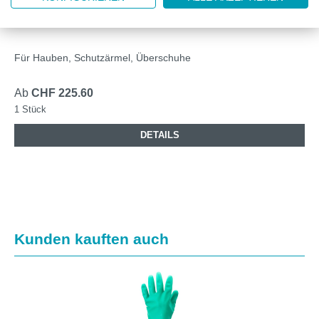
SPENDER UNIVERSAL AUS EDELSTAHL
Für Hauben, Schutzärmel, Überschuhe
Ab
CHF 225.60
1 Stück
DETAILS
Produktgalerie überspringen
Kunden kauften auch