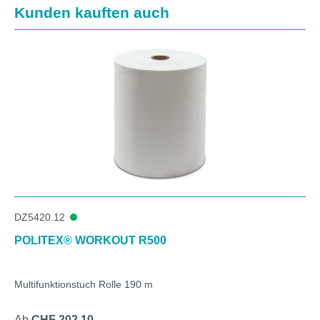
Produktgalerie überspringen
Kunden kauften auch
DZ5420.12
POLITEX® WORKOUT R500
Multifunktionstuch Rolle 190 m
Ab
CHF 202.10