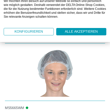
Wir möchten Ihren Besuch auf unserer Website so einfach und persönlich
DOWNLOAD
wie möglich gestalten. Deshalb verwendet der DELTA Online-Shop Cookies,
die für die Nutzung bestimmter Funktionen erforderlich sind. Weitere Cookies
erhöhen die Benutzerfreundlichkeit und stellen sicher, dass wir und Dritte für
Sie relevante Anzeigen schalten können.
KONFIGURIEREN
ALLE AKZEPTIEREN
Produktgalerie überspringen
Kunden kauften auch
MS5665WM