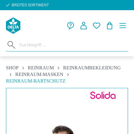
BREITES SORTIMENT
Zum Hauptinhalt springen
WARENKORB
SHOP
REINRAUM
REINRAUMBEKLEIDUNG
REINRAUM-MASKEN
REINRAUM-BARTSCHUTZ
Bildergalerie überspringen