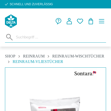
SCHNELL UND ZUVERLÄSSIG
Zum Hauptinhalt springen
WARENKORB
SHOP
REINRAUM
REINRAUM-WISCHTÜCHER
REINRAUM-VLIESTÜCHER
Bildergalerie überspringen