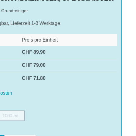
r Grundreiniger
gbar, Lieferzeit 1-3 Werktage
Preis pro Einheit
CHF 89.90
CHF 79.00
CHF 71.80
osten
ählen
1000 ml
(Diese Option ist zurzeit nicht verfügbar.)
hlen