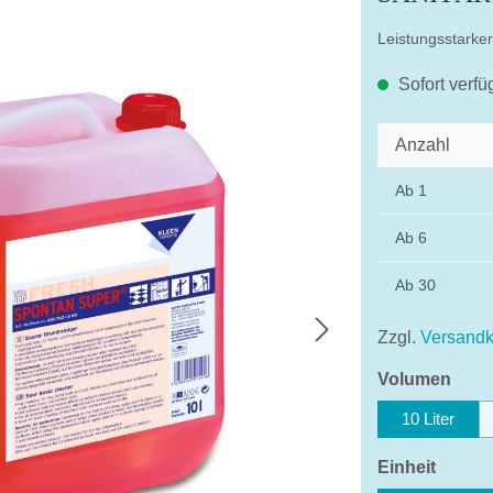
Leistungsstarke
Sofort verfü
Anzahl
Ab
1
Ab
6
Ab
30
Zzgl.
Versandk
ausw
Volumen
10 Liter
auswä
Einheit