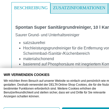
BESCHREIBUNG
ZUSATZINFORMATIONEN
Spontan Super Sanitärgrundreiniger, 10 l Kan
Saurer Grund- und Unterhaltsreiniger
salzsäurefrei
Hochleistungsgrundreiniger für die Entfernung v
Schwimmbad-/Sanitär-/Küchenbereich
materialschonend
basierend auf Phosphorsäure mit inegriertem Korr
nicht geeignet für säureempfindliche Flächen
WIR VERWENDEN COOKIES
Gefahrenhinweis:
Wir möchten Ihren Besuch auf unserer Website so einfach und persönlich wie m
H314: Verursacht schwere Verätzungen der Haut und
gestalten. Deshalb verwendet der DELTA Online-Shop Cookies, die für die Nut
bestimmter Funktionen erforderlich sind. Weitere Cookies erhöhen die
Anwendungsbereich:
Benutzerfreundlichkeit und stellen sicher, dass wir und Dritte für Sie relevante
Anzeigen schalten können.
Besonders geeignet für die Grundreinigung aller säur
Entfernung von Rückständen auf Edelstahlflächen. Ni