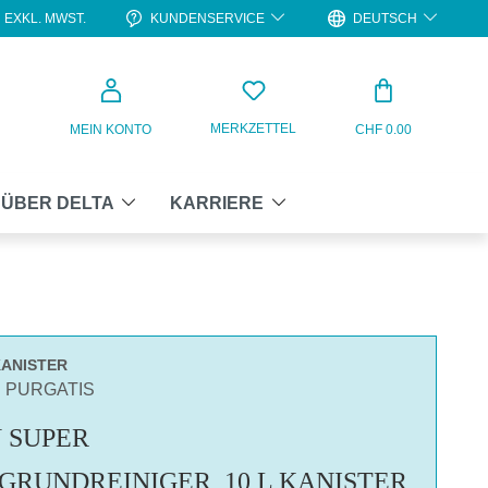
KUNDENSERVICE
DEUTSCH
EXKL. MWST.
WARENKO
MERKZETTEL
MEIN KONTO
CHF 0.00
ÜBER DELTA
KARRIERE
KANISTER
N PURGATIS
 SUPER
GRUNDREINIGER, 10 L KANISTER