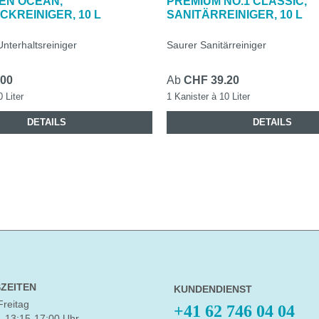
EN OCEAN,
PREMIUM NO.1 CLASSIC,
KREINIGER, 10 L
SANITÄRREINIGER, 10 L
R
nterhaltsreiniger
Saurer Sanitärreiniger
.00
Ab
CHF 39.20
0 Liter
1 Kanister à 10 Liter
DETAILS
DETAILS
ZEITEN
KUNDENDIENST
Freitag
+41 62 746 04 04
, 13:15-17:00 Uhr