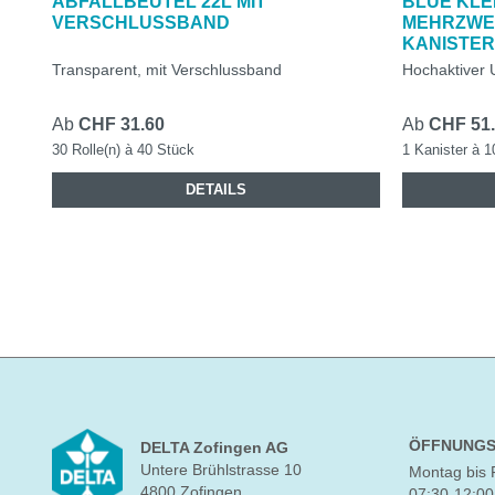
ABFALLBEUTEL 22L MIT
BLUE KLE
VERSCHLUSSBAND
MEHRZWEC
KANISTE
Transparent, mit Verschlussband
Hochaktiver U
Ab
CHF 31.60
Ab
CHF 51
30 Rolle(n) à 40 Stück
1 Kanister à 1
DETAILS
ÖFFNUNGS
DELTA Zofingen AG
Untere Brühlstrasse 10
Montag bis 
4800 Zofingen
07:30-12:00