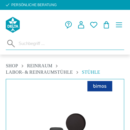
PERSÖNLICHE BERATUNG
Zum Hauptinhalt springen
WARENKORB
SHOP
REINRAUM
LABOR- & REINRAUMSTÜHLE
STÜHLE
Bildergalerie überspringen