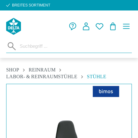
BREITES SORTIMENT
Zum Hauptinhalt springen
WARENKORB
SHOP
REINRAUM
LABOR- & REINRAUMSTÜHLE
STÜHLE
Bildergalerie überspringen