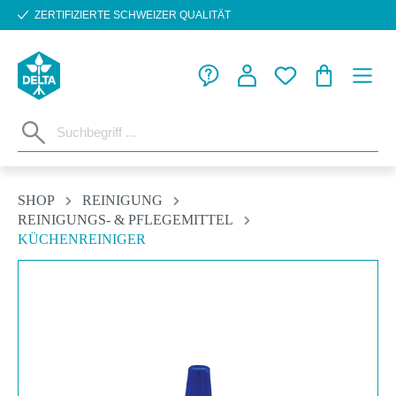
ZERTIFIZIERTE SCHWEIZER QUALITÄT
Zum Hauptinhalt springen
WARENKORB
SHOP
REINIGUNG
REINIGUNGS- & PFLEGEMITTEL
KÜCHENREINIGER
Bildergalerie überspringen