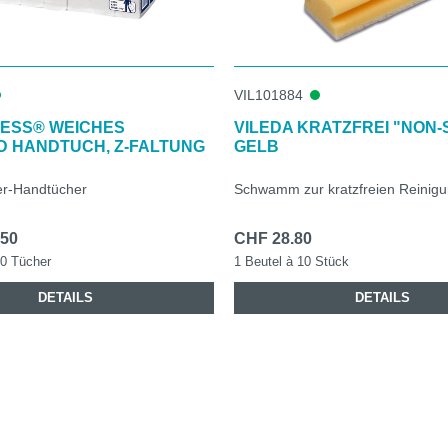
VIL101884
RESS® WEICHES
VILEDA KRATZFREI "NON
D HANDTUCH, Z-FALTUNG
GELB
er-Handtücher
Schwamm zur kratzfreien Reinig
.50
CHF 28.80
80 Tücher
1 Beutel à 10 Stück
DETAILS
DETAILS