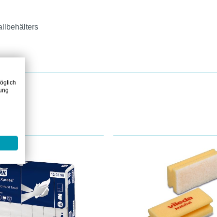
llbehälters
öglich
zung