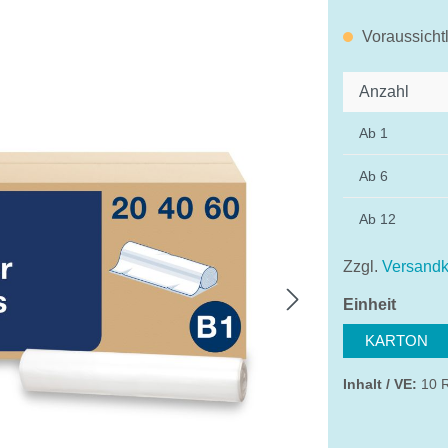
Voraussicht
Anzahl
Ab
1
Ab
6
Ab
12
Zzgl.
Versandk
auswä
Einheit
KARTON
Inhalt / VE:
10 R