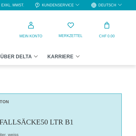
KUNDENSERVICE
DEUTSCH
EXKL. MWST.
WARENKO
MERKZETTEL
MEIN KONTO
CHF 0.00
ÜBER DELTA
KARRIERE
RTON
FALLSÄCKE50 LTR B1
ter, weiss