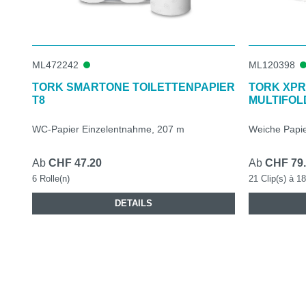
ML472242
ML120398
TORK SMARTONE TOILETTENPAPIER
TORK XP
T8
MULTIFOL
WC-Papier Einzelentnahme, 207 m
Weiche Papi
Ab
CHF 47.20
Ab
CHF 79
6 Rolle(n)
21 Clip(s) à 1
DETAILS