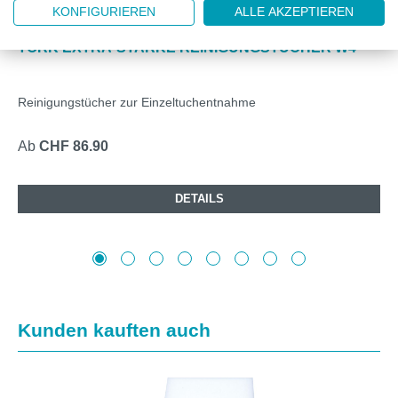
KONFIGURIEREN
ALLE AKZEPTIEREN
ML570-79
TORK EXTRA-STARKE REINIGUNGSTÜCHER W4
Reinigungstücher zur Einzeltuchentnahme
Ab
CHF 86.90
DETAILS
Produktgalerie überspringen
Kunden kauften auch