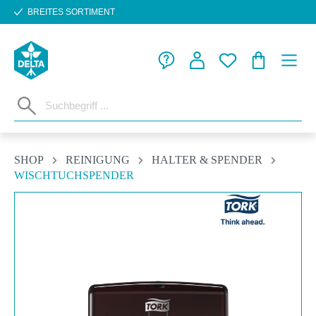
BREITES SORTIMENT
Zum Hauptinhalt springen
WARENKORB
SHOP
REINIGUNG
HALTER & SPENDER
WISCHTUCHSPENDER
Bildergalerie überspringen