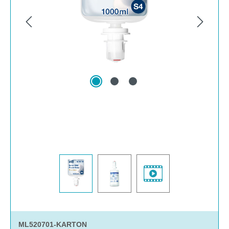
n.
ML520701-KARTON