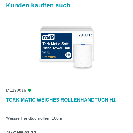
Produktgalerie überspringen
Kunden kauften auch
ML290016
TORK MATIC WEICHES ROLLENHANDTUCH H1
Weisse Handtuchrollen, 100 m
Ab
CHF 98.20