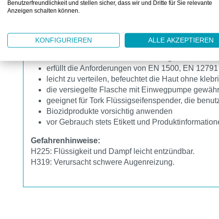
Benutzerfreundlichkeit und stellen sicher, dass wir und Dritte für Sie relevante
Anzeigen schalten können.
Tork Händedesinfektionsgel S1 Premium
Das wirksamste Desinfektionsgel von Tork in 1 Liter K
KONFIGURIEREN
ALLE AKZEPTIEREN
mit 80 % denaturiertem Alkohol (w/w) zur raschen
hocheffektive Formel – für die häufige Verwendun
erfüllt die Anforderungen von EN 1500, EN 12791 
leicht zu verteilen, befeuchtet die Haut ohne kle
die versiegelte Flasche mit Einwegpumpe gewährl
geeignet für Tork Flüssigseifenspender, die benu
Biozidprodukte vorsichtig anwenden
vor Gebrauch stets Etikett und Produktinformatio
Gefahrenhinweise:
H225: Flüssigkeit und Dampf leicht entzündbar.
H319: Verursacht schwere Augenreizung.