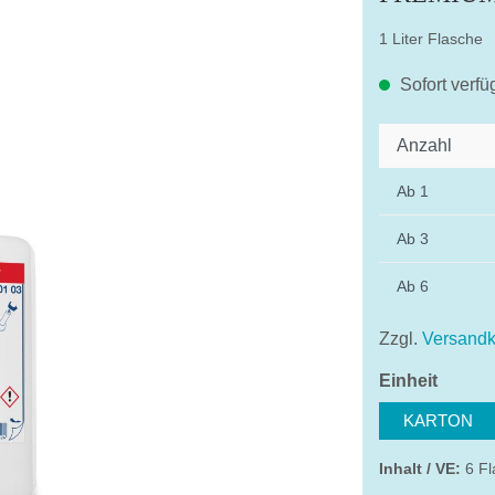
1 Liter Flasche
Sofort verfü
Anzahl
Ab
1
Ab
3
Ab
6
Zzgl.
Versandk
auswä
Einheit
KARTON
Inhalt / VE:
6 Fl