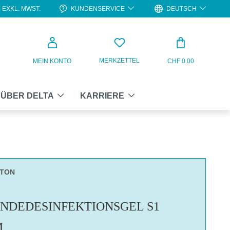
KUNDENSERVICE
DEUTSCH
EXKL. MWST.
WARENKO
MERKZETTEL
MEIN KONTO
CHF 0.00
ÜBER DELTA
KARRIERE
RTON
NDEDESINFEKTIONSGEL S1
M