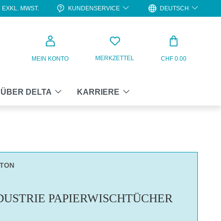
KUNDENSERVICE
DEUTSCH
EXKL. MWST.
WARENKO
MERKZETTEL
MEIN KONTO
CHF 0.00
ÜBER DELTA
KARRIERE
RTON
DUSTRIE PAPIERWISCHTÜCHER