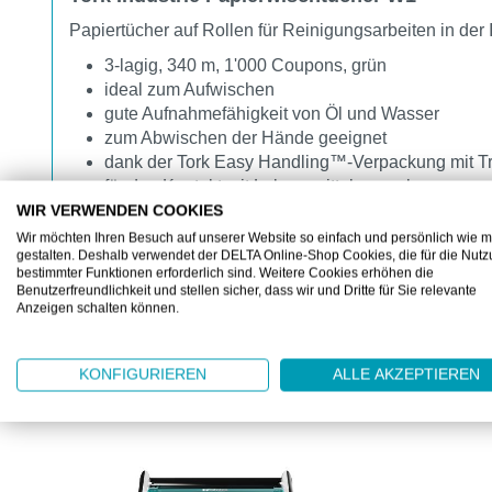
Papiertücher auf Rollen für Reinigungsarbeiten in der 
3-lagig, 340 m, 1'000 Coupons, grün
ideal zum Aufwischen
gute Aufnahmefähigkeit von Öl und Wasser
zum Abwischen der Hände geeignet
dank der Tork Easy Handling™-Verpackung mit Tra
für den Kontakt mit Lebensmitteln zugelassen
mit EU Ecolabel und FSC zertifiziert
WIR VERWENDEN COOKIES
Wir möchten Ihren Besuch auf unserer Website so einfach und persönlich wie m
gestalten. Deshalb verwendet der DELTA Online-Shop Cookies, die für die Nut
bestimmter Funktionen erforderlich sind. Weitere Cookies erhöhen die
Benutzerfreundlichkeit und stellen sicher, dass wir und Dritte für Sie relevante
Anzeigen schalten können.
ZUBEHÖR
KONFIGURIEREN
ALLE AKZEPTIEREN
Produktgalerie überspringen