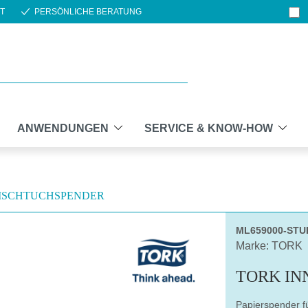
T
PERSÖNLICHE BERATUNG
ANWENDUNGEN
SERVICE & KNOW-HOW
ISCHTUCHSPENDER
ML659000-STU
Marke: TORK
TORK IN
Papierspender f