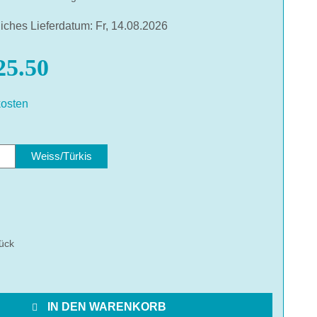
liches Lieferdatum: Fr, 14.08.2026
5.50
osten
len
z
Weiss/Türkis
hlen
ück
IN DEN WARENKORB