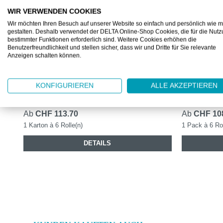
WIR VERWENDEN COOKIES
Wir möchten Ihren Besuch auf unserer Website so einfach und persönlich wie m
gestalten. Deshalb verwendet der DELTA Online-Shop Cookies, die für die Nut
bestimmter Funktionen erforderlich sind. Weitere Cookies erhöhen die
ML101240
ML128207
Benutzerfreundlichkeit und stellen sicher, dass wir und Dritte für Sie relevante
Anzeigen schalten können.
TORK STARKE MEHRZW.
TORK STA
PAPIERWISCHTÜ. M2
BLAU M2
KONFIGURIEREN
ALLE AKZEPTIEREN
2-lagige Mehrzweck Wischtücher, 160 m
2-lagige Meh
Ab
CHF 113.70
Ab
CHF 10
1 Karton à 6 Rolle(n)
1 Pack à 6 Rol
DETAILS