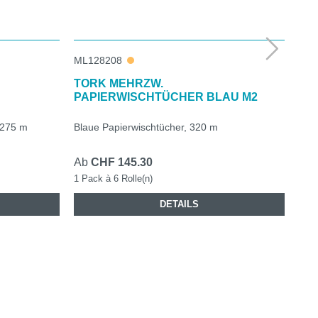
ML128208
ML4
TORK MEHRZW.
TO
PAPIERWISCHTÜCHER BLAU M2
PA
, 275 m
Blaue Papierwischtücher, 320 m
Wei
Ab
CHF 145.30
Ab
1 Pack à 6 Rolle(n)
6 Ro
DETAILS