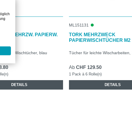
öglich
zung
ML151131
RKE MEHRZW. PAPIERW.
TORK MEHRZWECK
PAPIERWISCHTÜCHER M2
rzweck Wischtücher, blau
Tücher für leichte Wischarbeiten
8.80
Ab
CHF 129.50
le(n)
1 Pack à 6 Rolle(n)
DETAILS
DETAILS