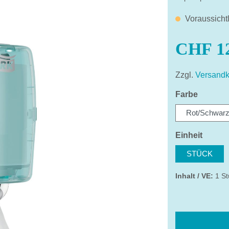
Voraussicht
CHF 12
Zzgl.
Versandk
auswäh
Farbe
Rot/Schwar
auswä
Einheit
STÜCK
Inhalt / VE:
1 St