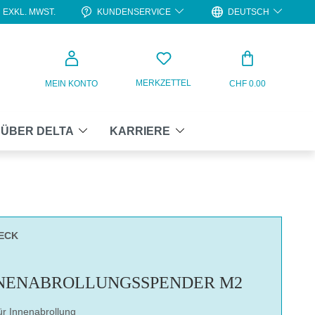
KUNDENSERVICE
DEUTSCH
EXKL. MWST.
WARENKO
MERKZETTEL
MEIN KONTO
CHF 0.00
ÜBER DELTA
KARRIERE
ECK
NENABROLLUNGSSPENDER M2
ür Innenabrollung