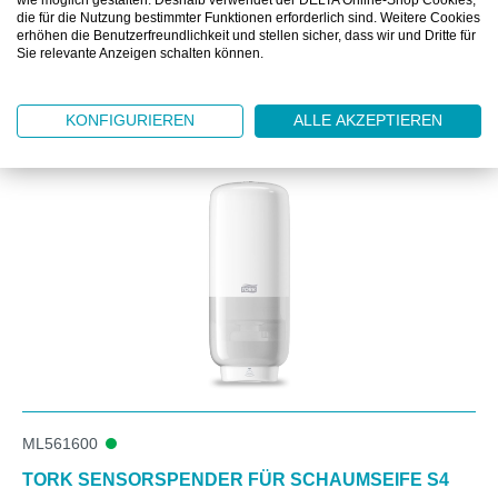
wie möglich gestalten. Deshalb verwendet der DELTA Online-Shop Cookies,
die für die Nutzung bestimmter Funktionen erforderlich sind. Weitere Cookies
erhöhen die Benutzerfreundlichkeit und stellen sicher, dass wir und Dritte für
Sie relevante Anzeigen schalten können.
Produktgalerie überspringen
ZUBEHÖR
KONFIGURIEREN
ALLE AKZEPTIEREN
ML561600
TORK SENSORSPENDER FÜR SCHAUMSEIFE S4