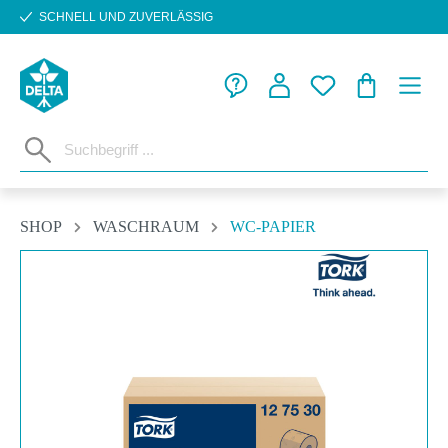
SCHNELL UND ZUVERLÄSSIG
Zum Hauptinhalt springen
WARENKORB
SHOP
WASCHRAUM
WC-PAPIER
Bildergalerie überspringen