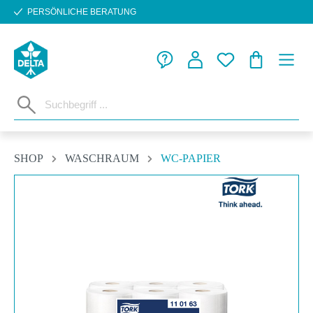
PERSÖNLICHE BERATUNG
Zum Hauptinhalt springen
WARENKORB
SHOP
WASCHRAUM
WC-PAPIER
Bildergalerie überspringen