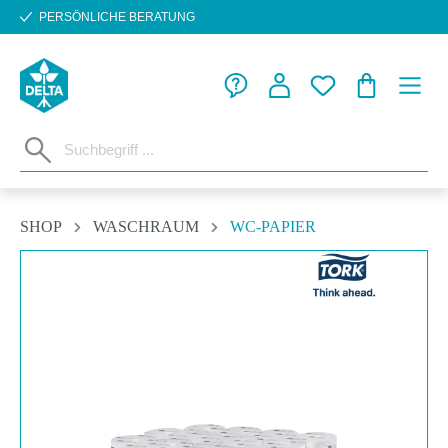
PERSÖNLICHE BERATUNG
Zum Hauptinhalt springen
WARENKORB
SHOP
WASCHRAUM
WC-PAPIER
Bildergalerie überspringen