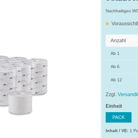
Nachhaltiges WC
Voraussicht
Anzahl
Ab
1
Ab
6
Ab
12
Zzgl.
Versandk
auswä
Einheit
PACK
Inhalt / VE:
1 Pa