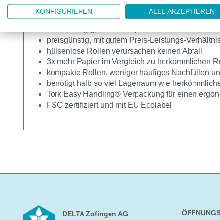
KONFIGURIEREN
ALLE AKZEPTIEREN
WC-Papier aus 100% recycelten Fasern
weiss, 1-lagig, 1'250 Coupons
preisgünstig, mit gutem Preis-Leistungs-Verhältni
hülsenlose Rollen verursachen keinen Abfall
3x mehr Papier im Vergleich zu herkömmlichen Ro
kompakte Rollen, weniger häufiges Nachfüllen u
benötigt halb so viel Lagerraum wie herkömmliche
Tork Easy Handling® Verpackung für einen ergon
FSC zertifiziert und mit EU Ecolabel
ÖFFNUNGS
DELTA Zofingen AG