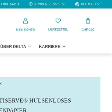
KUNDENSERVICE
DEUTSCH
EXKL. MWST.
WARENKO
MERKZETTEL
MEIN KONTO
CHF 0.00
ÜBER DELTA
KARRIERE
K
TISERVE® HÜLSENLOSES
ENPAPIER