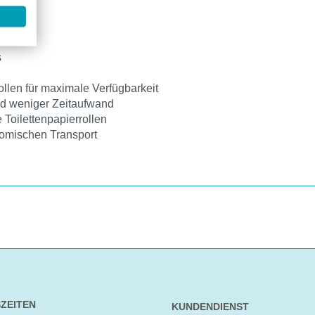
s
llen für maximale Verfügbarkeit
nd weniger Zeitaufwand
 Toilettenpapierrollen
omischen Transport
ZEITEN
KUNDENDIENST