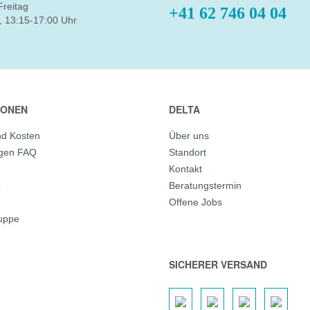
Freitag
+41 62 746 04 04
, 13:15-17:00 Uhr
IONEN
DELTA
nd Kosten
Über uns
agen FAQ
Standort
Kontakt
z
Beratungstermin
Offene Jobs
ruppe
SICHERER VERSAND