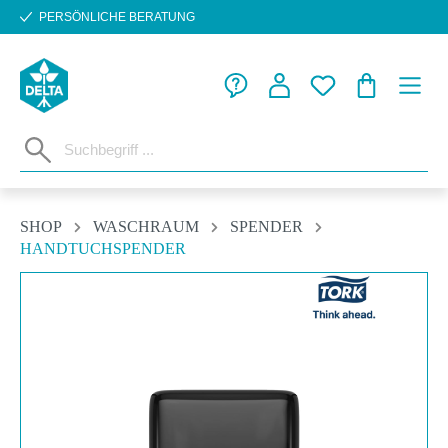
PERSÖNLICHE BERATUNG
Zum Hauptinhalt springen
WARENKORB
SHOP
WASCHRAUM
SPENDER
HANDTUCHSPENDER
Bildergalerie überspringen