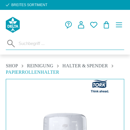
BREITES SORTIMENT
Zum Hauptinhalt springen
WARENKORB
SHOP
REINIGUNG
HALTER & SPENDER
PAPIERROLLENHALTER
Bildergalerie überspringen