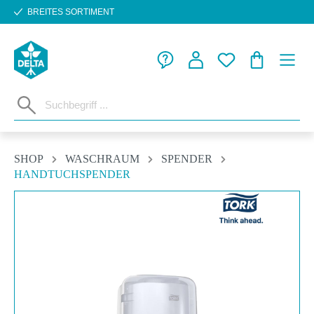
BREITES SORTIMENT
Zum Hauptinhalt springen
WARENKORB
SHOP
WASCHRAUM
SPENDER
HANDTUCHSPENDER
Bildergalerie überspringen