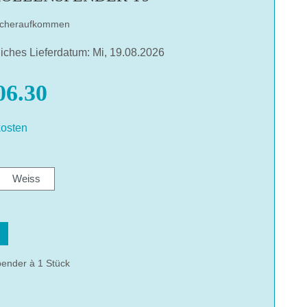
ucheraufkommen
liches Lieferdatum: Mi, 19.08.2026
6.30
osten
len
Weiss
hlen
pender à 1 Stück