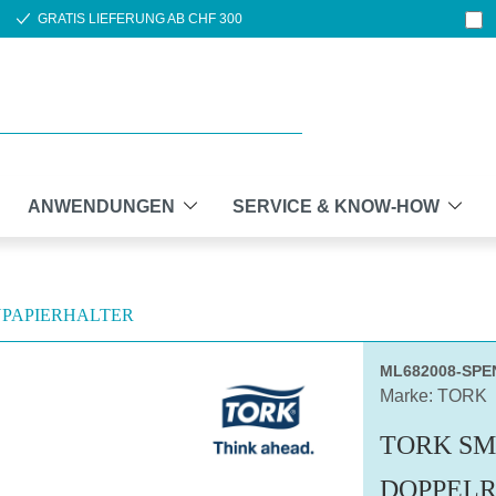
GRATIS LIEFERUNG AB CHF 300
ANWENDUNGEN
SERVICE & KNOW-HOW
NPAPIERHALTER
ML682008-SPE
Marke: TORK
TORK SM
DOPPELR