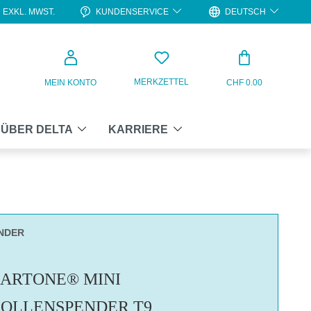
KUNDENSERVICE
DEUTSCH
EXKL. MWST.
WARENKO
MERKZETTEL
MEIN KONTO
CHF 0.00
ÜBER DELTA
KARRIERE
NDER
ARTONE® MINI
OLLENSPENDER T9