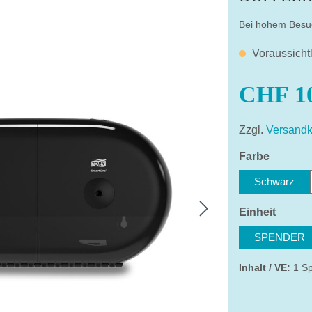
Bei hohem Bes
Voraussicht
CHF 10
Zzgl.
Versandk
auswäh
Farbe
Schwarz
auswä
Einheit
SPENDER
Inhalt / VE:
1 S