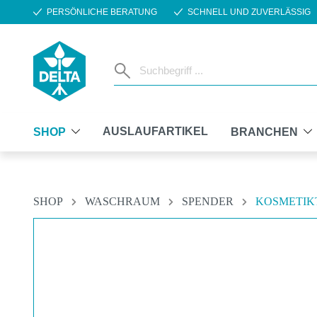
PERSÖNLICHE BERATUNG
SCHNELL UND ZUVERLÄSSIG
m Hauptinhalt springen
Zur Suche springen
Zur Hauptnavigation springen
AUSLAUFARTIKEL
SHOP
BRANCHEN
SHOP
WASCHRAUM
SPENDER
KOSMETIK
Bildergalerie überspringen