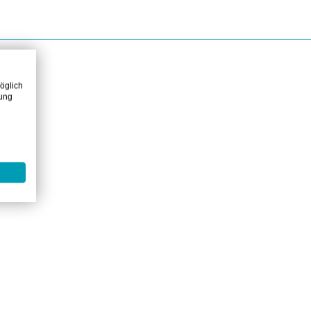
öglich
zung