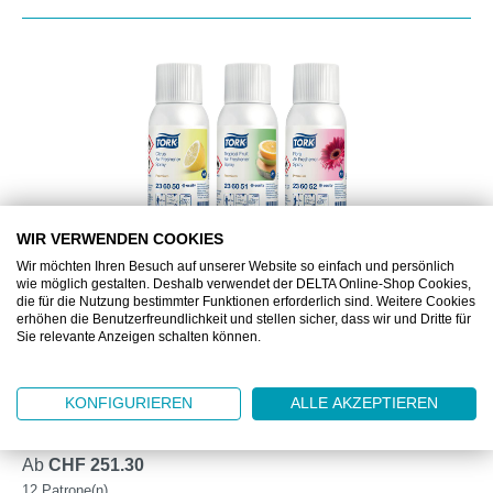
WIR VERWENDEN COOKIES
Wir möchten Ihren Besuch auf unserer Website so einfach und persönlich
wie möglich gestalten. Deshalb verwendet der DELTA Online-Shop Cookies,
die für die Nutzung bestimmter Funktionen erforderlich sind. Weitere Cookies
ML236056
erhöhen die Benutzerfreundlichkeit und stellen sicher, dass wir und Dritte für
Sie relevante Anzeigen schalten können.
TORK LUFTERFRISCHER SPRAY MIXED PACK A1
KONFIGURIEREN
ALLE AKZEPTIEREN
3 Sprays in 3 Düften
Ab
CHF 251.30
12 Patrone(n)