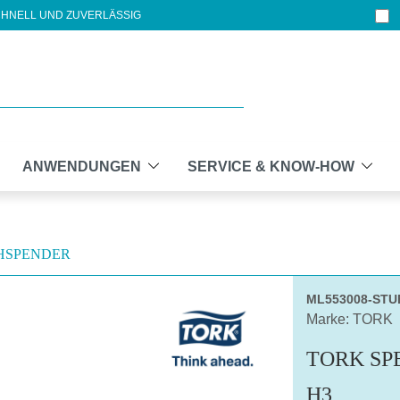
HNELL UND ZUVERLÄSSIG
ANWENDUNGEN
SERVICE & KNOW-HOW
HSPENDER
ML553008-STU
Marke: TORK
TORK SP
H3