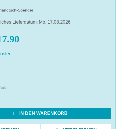
rhandtuch-Spender
liches Lieferdatum: Mo, 17.08.2026
7.90
osten
hlen
ück
IN DEN WARENKORB