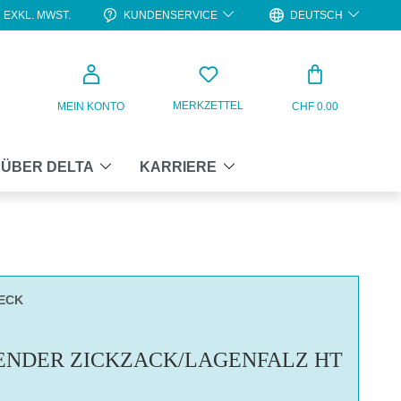
KUNDENSERVICE
DEUTSCH
EXKL. MWST.
WARENKO
MERKZETTEL
MEIN KONTO
CHF 0.00
ÜBER DELTA
KARRIERE
ECK
ENDER ZICKZACK/LAGENFALZ HT