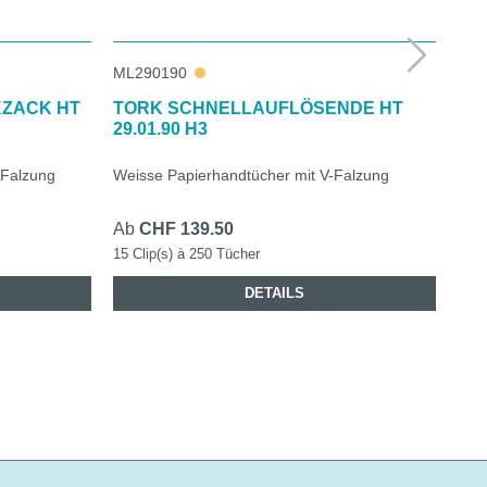
ML290190
ML2
KZACK HT
TORK SCHNELLAUFLÖSENDE HT
TO
29.01.90 H3
AD
-Falzung
Weisse Papierhandtücher mit V-Falzung
Wei
Ab
CHF 139.50
Ab
15 Clip(s) à 250 Tücher
15 C
DETAILS