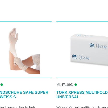
ML471093
ANDSCHUHE SAFE SUPER
TORK XPRESS MULTIFOLD
WEISS S
UNIVERSAL
cher Einweg-Handschuh
Weisse Papierhandtücher, 1-lagig