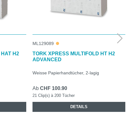
ML129089
ML1
 HAT H2
TORK XPRESS MULTIFOLD HT H2
TO
ADVANCED
HA
Weisse Papierhandtücher, 2-lagig
Blau
Ab
CHF 100.90
Ab
21 Clip(s) à 200 Tücher
1 Ka
DETAILS