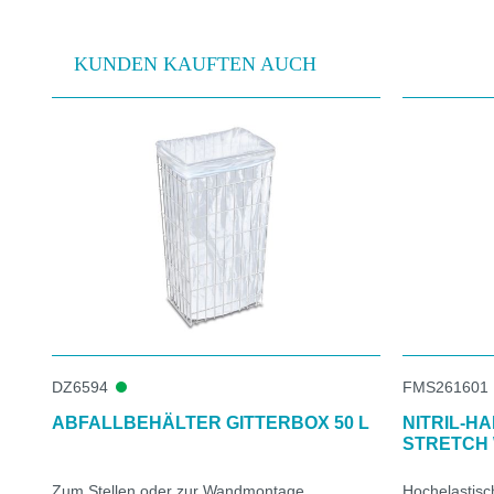
KUNDEN KAUFTEN AUCH
Produktgalerie überspringen
DZ6594
FMS261601
ABFALLBEHÄLTER GITTERBOX 50 L
NITRIL-H
STRETCH 
Zum Stellen oder zur Wandmontage
Hochelastis