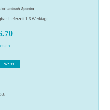
pierhandtuch-Spender
gbar, Lieferzeit 1-3 Werktage
.70
osten
len
Weiss
hlen
ück