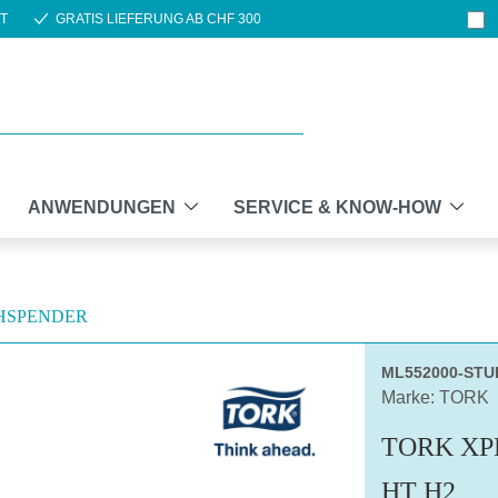
T
GRATIS LIEFERUNG AB CHF 300
ANWENDUNGEN
SERVICE & KNOW-HOW
HSPENDER
ML552000-STU
Marke: TORK
TORK XP
HT H2