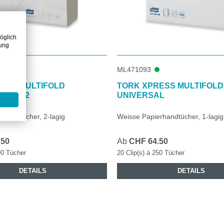
öglich
zung
ML471093
ESS MULTIFOLD
TORK XPRESS MULTIFOLD
HER H2
UNIVERSAL
rhandtücher, 2-lagig
Weisse Papierhandtücher, 1-lagig
.50
Ab
CHF 64.50
90 Tücher
20 Clip(s) à 250 Tücher
DETAILS
DETAILS