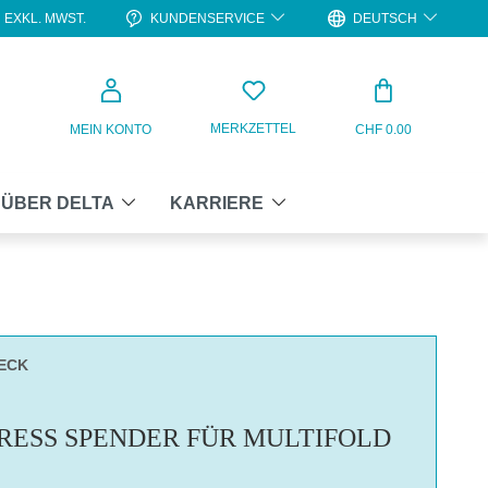
KUNDENSERVICE
DEUTSCH
EXKL. MWST.
WARENKO
MERKZETTEL
MEIN KONTO
CHF 0.00
ÜBER DELTA
KARRIERE
ECK
RESS SPENDER FÜR MULTIFOLD