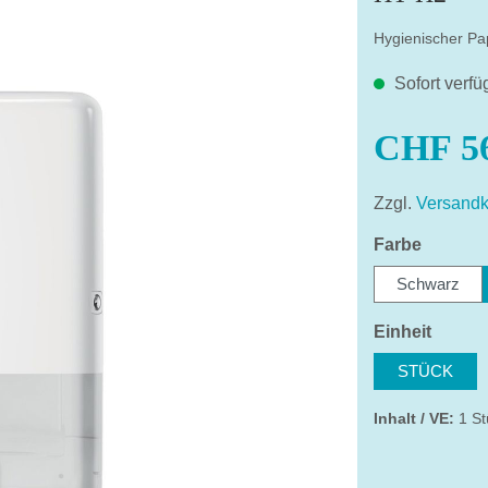
Hygienischer Pa
Sofort verfü
CHF 56
Zzgl.
Versandk
auswäh
Farbe
Schwarz
auswä
Einheit
STÜCK
Inhalt / VE:
1 St