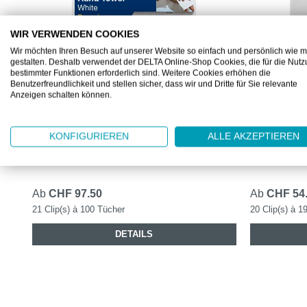
WIR VERWENDEN COOKIES
Wir möchten Ihren Besuch auf unserer Website so einfach und persönlich wie m
gestalten. Deshalb verwendet der DELTA Online-Shop Cookies, die für die Nut
bestimmter Funktionen erforderlich sind. Weitere Cookies erhöhen die
Benutzerfreundlichkeit und stellen sicher, dass wir und Dritte für Sie relevante
ML100297
ML471132
Anzeigen schalten können.
TORK XPRESS EXTRA WEICHE
TORK XPR
MULTIFOLD HT H2 PREMIUM
HANDTÜC
KONFIGURIEREN
ALLE AKZEPTIEREN
Extra-weiche Handtücher, Multifold
Weisse Papie
Ab
CHF 97.50
Ab
CHF 54
21 Clip(s) à 100 Tücher
20 Clip(s) à 1
DETAILS