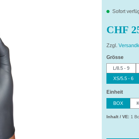
Sofort verfü
CHF 25
Zzgl.
Versandk
auswä
Grösse
L/8.5 - 9
XS/5.5 - 6
auswä
Einheit
BOX
Inhalt / VE:
1 Bo