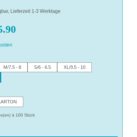
gbar, Lieferzeit 1-3 Werktage
.90
osten
hlen
M/7.5 - 8
S/6 - 6.5
XL/9.5 - 10
hlen
KARTON
x(en) à 100 Stück