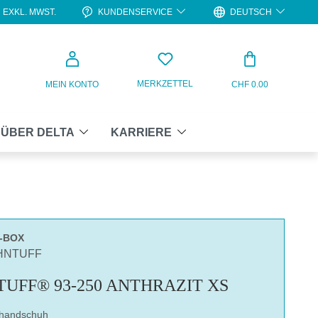
KUNDENSERVICE
DEUTSCH
EXKL. MWST.
WARENKO
MERKZETTEL
MEIN KONTO
CHF 0.00
ÜBER DELTA
KARRIERE
6-BOX
CHNTUFF
UFF® 93-250 ANTHRAZIT XS
ilhandschuh