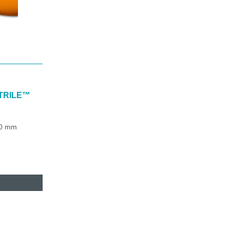
TRILE™
60 mm