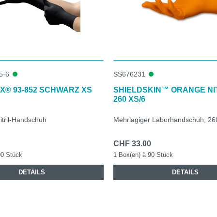
5-6
SS676231
X® 93-852 SCHWARZ XS
SHIELDSKIN™ ORANGE NI
260 XS/6
Nitril-Handschuh
Mehrlagiger Laborhandschuh, 2
CHF 33.00
00 Stück
1 Box(en) à 90 Stück
DETAILS
DETAILS