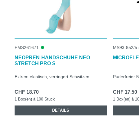
FMS261671
MS93-852/5.
NEOPREN-HANDSCHUHE NEO
MICROFLE
STRETCH PRO S
Extrem elastisch, verringert Schwitzen
Puderfreier 
CHF 18.70
CHF 17.50
1 Box(en) à 100 Stück
1 Box(en) à 1
DETAILS