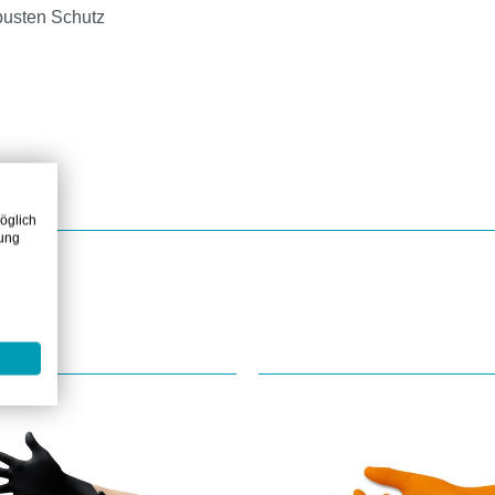
busten Schutz
it
öglich
zung