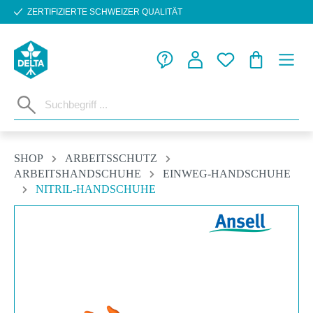
ZERTIFIZIERTE SCHWEIZER QUALITÄT
Zum Hauptinhalt springen
WARENKORB
SHOP
ARBEITSSCHUTZ
ARBEITSHANDSCHUHE
EINWEG-HANDSCHUHE
NITRIL-HANDSCHUHE
Bildergalerie überspringen