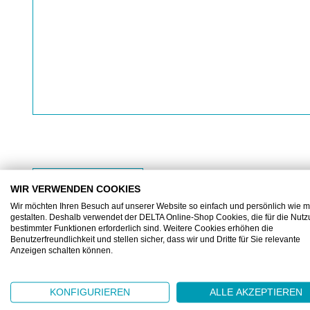
BESCHREIBUNG
ZUSATZINFORMATIONEN
WIR VERWENDEN COOKIES
Wir möchten Ihren Besuch auf unserer Website so einfach und persönlich wie m
gestalten. Deshalb verwendet der DELTA Online-Shop Cookies, die für die Nut
bestimmter Funktionen erforderlich sind. Weitere Cookies erhöhen die
Tupfer, Polyurethanschaufm, offene Poren (
Benutzerfreundlichkeit und stellen sicher, dass wir und Dritte für Sie relevante
Anzeigen schalten können.
Reinraumtupfer/Swabs mit offenen Poren aus Polyur
entwickelt für ein Höchstmass an Kontaminationsko
KONFIGURIEREN
ALLE AKZEPTIEREN
mit reinraumgewaschenem Polyurethan-Schaumsto