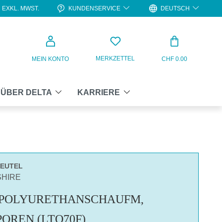
KUNDENSERVICE
DEUTSCH
EXKL. MWST.
WARENKO
MERKZETTEL
MEIN KONTO
CHF 0.00
ÜBER DELTA
KARRIERE
BEUTEL
SHIRE
 POLYURETHANSCHAUFM,
POREN (LTO70F)