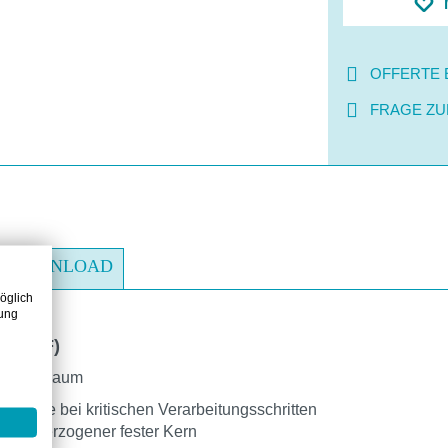
OFFERTE 
FRAGE ZU
DOWNLOAD
öglich
zung
LTO70F)
ethanschaum
ntrolle bei kritischen Verarbeitungsschritten
ff überzogener fester Kern