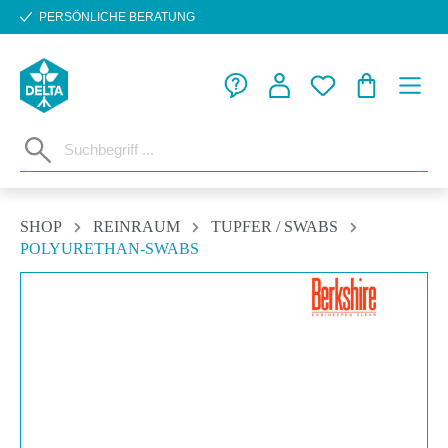
PERSÖNLICHE BERATUNG
Zum Hauptinhalt springen
WARENKORB
SHOP
REINRAUM
TUPFER / SWABS
POLYURETHAN-SWABS
Bildergalerie überspringen