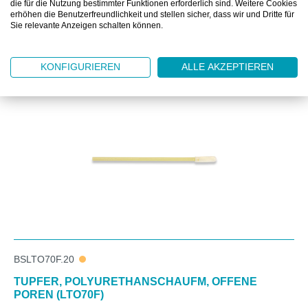
die für die Nutzung bestimmter Funktionen erforderlich sind. Weitere Cookies
erhöhen die Benutzerfreundlichkeit und stellen sicher, dass wir und Dritte für
Sie relevante Anzeigen schalten können.
Produktgalerie überspringen
Kunden kauften auch
KONFIGURIEREN
ALLE AKZEPTIEREN
BSLTO70F.20
TUPFER, POLYURETHANSCHAUFM, OFFENE
POREN (LTO70F)