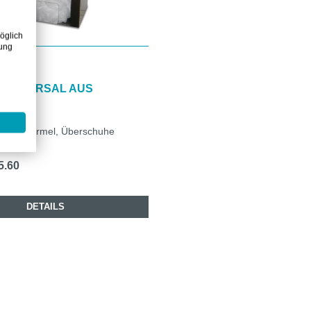
öglich
zung
UNIVERSAL AUS
HL
 Schutzärmel, Überschuhe
5.60
DETAILS