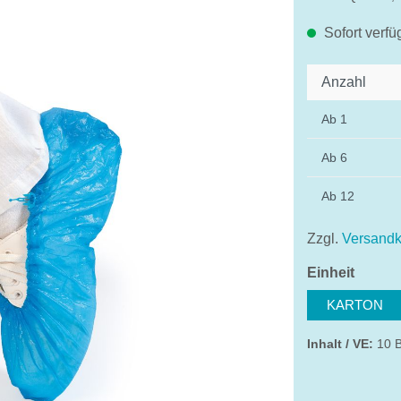
Sofort verfü
Anzahl
Ab
1
Ab
6
Ab
12
Zzgl.
Versandk
auswä
Einheit
KARTON
Inhalt / VE:
10 B