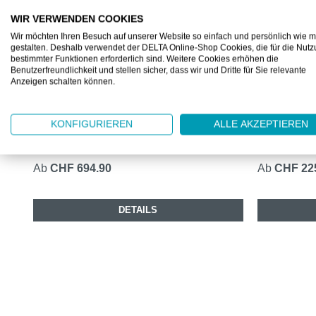
WIR VERWENDEN COOKIES
Wir möchten Ihren Besuch auf unserer Website so einfach und persönlich wie m
gestalten. Deshalb verwendet der DELTA Online-Shop Cookies, die für die Nut
bestimmter Funktionen erforderlich sind. Weitere Cookies erhöhen die
FMS88811
FMS88939
Benutzerfreundlichkeit und stellen sicher, dass wir und Dritte für Sie relevante
Anzeigen schalten können.
ÜBERSCHUHSPENDER HYGOMAT
SPENDER 
COMFORT
EDELSTA
KONFIGURIEREN
ALLE AKZEPTIEREN
Mit Griff zum Festhalten
Für Hauben,
Ab
CHF 694.90
Ab
CHF 22
DETAILS