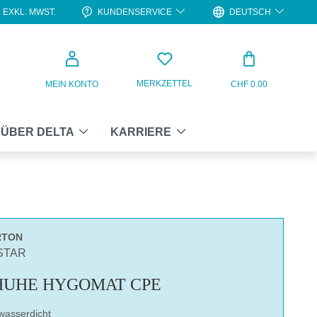
KUNDENSERVICE
DEUTSCH
EXKL. MWST.
WARENKO
MERKZETTEL
MEIN KONTO
CHF 0.00
ÜBER DELTA
KARRIERE
RTON
STAR
HUHE HYGOMAT CPE
 wasserdicht