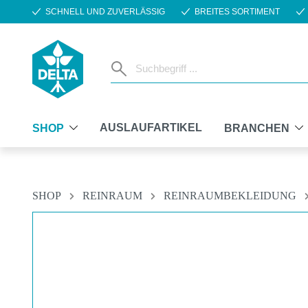
SCHNELL UND ZUVERLÄSSIG
BREITES SORTIMENT
m Hauptinhalt springen
Zur Suche springen
Zur Hauptnavigation springen
AUSLAUFARTIKEL
SHOP
BRANCHEN
SHOP
REINRAUM
REINRAUMBEKLEIDUNG
Bildergalerie überspringen