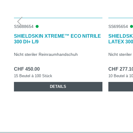
SS688654
SS695654
SHIELDSKIN XTREME™ ECO NITRILE
SHIELDSK
300 DI+ L/9
LATEX 300 
Nicht steriler Reinraumhandschuh
Nicht steril
CHF 450.00
CHF 277.1
15 Beutel à 100 Stück
10 Beutel à 1
DETAILS