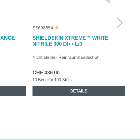
SS698854
SS6
RANGE
SHIELDSKIN XTREME™ WHITE
SH
NITRILE 300 DI++ L/9
400
Nicht steriler Reinraumhandschuh
Nich
CHF 436.00
CHF
10 Beutel à 100 Stück
10 B
DETAILS