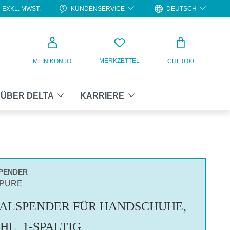
KUNDENSERVICE
DEUTSCH
EXKL. MWST.
WARENKO
MERKZETTEL
MEIN KONTO
CHF 0.00
ÜBER DELTA
KARRIERE
SPENDER
APURE
ALSPENDER FÜR HANDSCHUHE,
HL, 1-SPALTIG