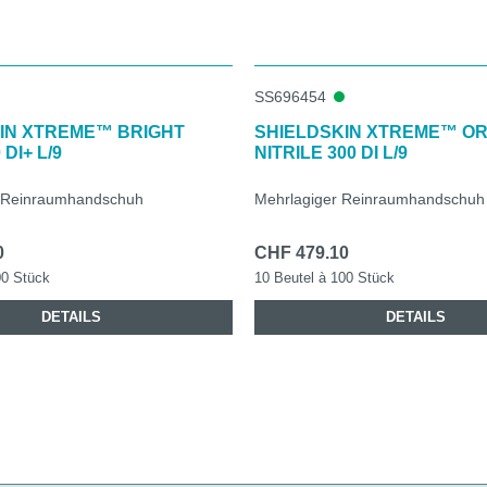
SS696454
IN XTREME™ BRIGHT
SHIELDSKIN XTREME™ O
DI+ L/9
NITRILE 300 DI L/9
er Reinraumhandschuh
Mehrlagiger Reinraumhandschuh
0
CHF 479.10
00 Stück
10 Beutel à 100 Stück
DETAILS
DETAILS