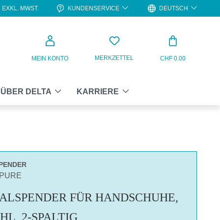
KUNDENSERVICE
DEUTSCH
EXKL. MWST.
WARENKO
MERKZETTEL
MEIN KONTO
CHF 0.00
ÜBER DELTA
KARRIERE
SPENDER
APURE
ALSPENDER FÜR HANDSCHUHE,
HL, 2-SPALTIG