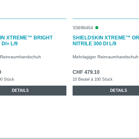
SS696454
IN XTREME™ BRIGHT
SHIELDSKIN XTREME™ O
DI+ L/9
NITRILE 300 DI L/9
er Reinraumhandschuh
Mehrlagiger Reinraumhandschuh
0
CHF 479.10
00 Stück
10 Beutel à 100 Stück
DETAILS
DETAILS