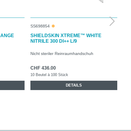
SS698854
SS6
RANGE
SHIELDSKIN XTREME™ WHITE
SH
NITRILE 300 DI++ L/9
400
Nicht steriler Reinraumhandschuh
Nich
CHF 436.00
CHF
10 Beutel à 100 Stück
10 B
DETAILS