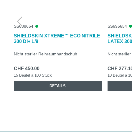
SS688654
SS695654
SHIELDSKIN XTREME™ ECO NITRILE
SHIELDSK
300 DI+ L/9
LATEX 300 
Nicht steriler Reinraumhandschuh
Nicht steril
CHF 450.00
CHF 277.1
15 Beutel à 100 Stück
10 Beutel à 1
DETAILS