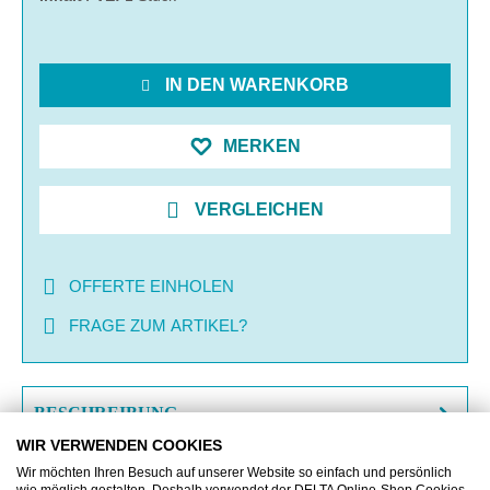
IN DEN WARENKORB
MERKEN
VERGLEICHEN
OFFERTE EINHOLEN
FRAGE ZUM ARTIKEL?
BESCHREIBUNG
WIR VERWENDEN COOKIES
ZUSATZINFORMATIONEN
Wir möchten Ihren Besuch auf unserer Website so einfach und persönlich
wie möglich gestalten. Deshalb verwendet der DELTA Online-Shop Cookies,