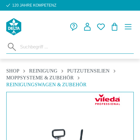
120 JAHRE KOMPETENZ
Zum Hauptinhalt springen
WARENKORB
SHOP
REINIGUNG
PUTZUTENSILIEN
MOPPSYSTEME & ZUBEHÖR
REINIGUNGSWAGEN & ZUBEHÖR
Bildergalerie überspringen