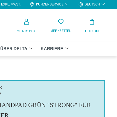
KUNDENSERVICE
DEUTSCH
EXKL. MWST.
WARENKO
MERKZETTEL
MEIN KONTO
CHF 0.00
ÜBER DELTA
KARRIERE
K
A
HANDPAD GRÜN "STRONG" FÜR
TER