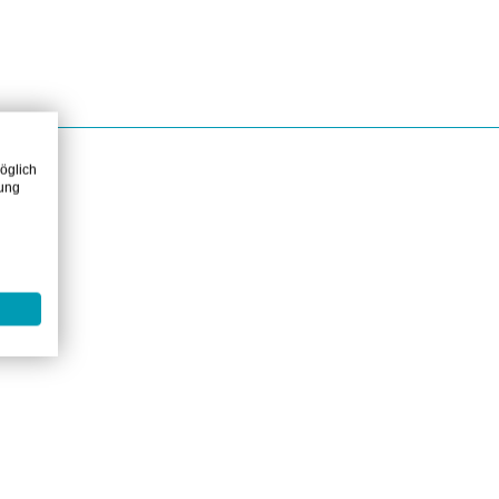
öglich
zung