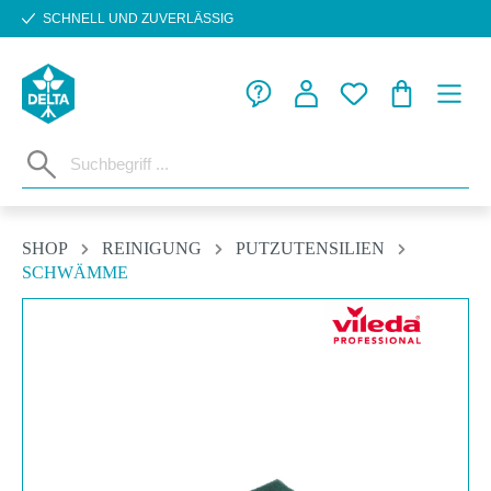
SCHNELL UND ZUVERLÄSSIG
Zum Hauptinhalt springen
WARENKORB
SHOP
REINIGUNG
PUTZUTENSILIEN
SCHWÄMME
Bildergalerie überspringen