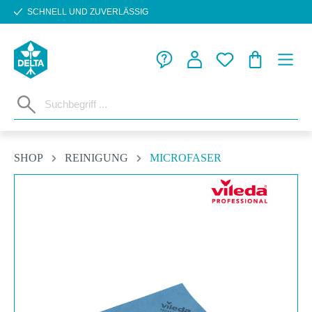
SCHNELL UND ZUVERLÄSSIG
Zum Hauptinhalt springen
WARENKORB
SHOP
REINIGUNG
MICROFASER
Bildergalerie überspringen