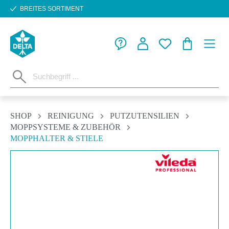
BREITES SORTIMENT
Zum Hauptinhalt springen
WARENKORB
SHOP
REINIGUNG
PUTZUTENSILIEN
MOPPSYSTEME & ZUBEHÖR
MOPPHALTER & STIELE
Bildergalerie überspringen