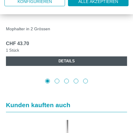
VIL171332
KONFIGURIEREN
ALLE AKZEPTIEREN
VILEDA SWEP R-MOPHALTER, 35 CM
Mophalter in 2 Grössen
CHF 43.70
1 Stück
DETAILS
Produktgalerie überspringen
Kunden kauften auch